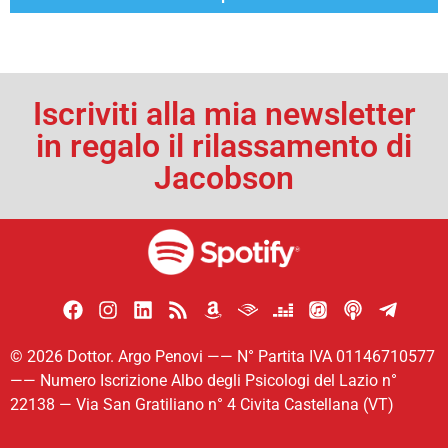
Iscriviti alla mia newsletter
in regalo il rilassamento di
Jacobson
© 2026 Dottor. Argo Penovi —— N° Partita IVA 01146710577
—— Numero Iscrizione Albo degli Psicologi del Lazio n°
22138 — Via San Gratiliano n° 4 Civita Castellana (VT)